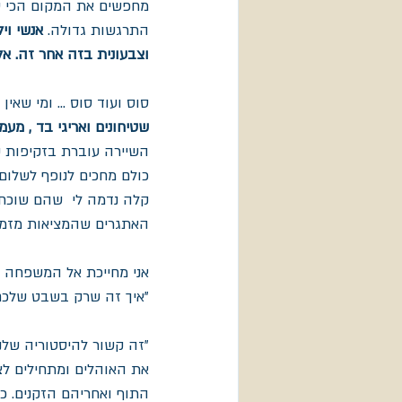
מחפשים את המקום הכי טו
התרגשות גדולה. 
אנשי וי
וצבעונית בזה אחר זה. אל
סוס ועוד סוס ... ומי שאי
שטיחונים ואריגי בד , מעמיס את
השיירה עוברת בזקיפות קו
כולם מחכים לנופף לשלום
קלה נדמה לי  שהם שוכח
האתגרים שהמציאות מזמנת
אני מחייכת אל המשפחה ש
"איך זה שרק בשבט שלכם
"זה קשור להיסטוריה שלנו
את האוהלים ומתחילים לצ
התוף ואחריהם הזקנים. כ