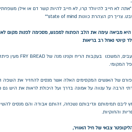
 "אתה לא חייב להיוולד קרו, לא חייב להיות קשר דם או אילן משפחתי
ך רק הצהרת כוונות state of mind""
 היא מביאה עימה את הלב הפתוח למפגש, מסכימה לפנות מקום לאו
ד קיוטי נאחל רב בריאות 
ואנחנו...שהתחלנו להיות רעבים, המשכנו
פל המקומי.
פורם של האנשים המקסימים האלה אשר מנסים להחזיר את השפה הר
 הרבה על ענווה על אמונה בדרך ועל היכולת לראות את היש גם 
מץ ליבם תמימותם ונדיבותם נשכחה, זהותם אבודה והם מנסים להשיב
יות והחוקיות.
ליקופטר צבאי של חיל האוויר,