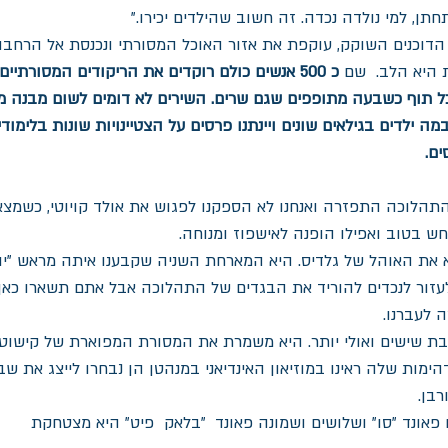
חתן, למי נולדה נכדה. זה חשוב שהילדים יכירו."
דוכנים השוקק, עוקפת את אזור האוכל המסורתי ונכנסת אל הרחבה
היא הלב.  שם 
כ 500 אנשים כולם רוקדים את הריקודים המסורתיים
ים, על כל תוף כשבעה מתופפים שגם שרים. השירים לא דומים לשום מבנה מ
מה ילדים בגילאים שונים ויינתנו פרסים על הצטיינויות שונות בלימוד
ים.
תהלוכה התפזרה ואנחנו לא הספקנו לפגוש את אולד קויוטי, כשמצאנ
ש בטוב ואפילו הופנה לאישפוז ומנוחה.
 את האוהל של גלדיס. היא המארחת השניה שקבענו איתה מראש "יופ
לעזור לנכדים להוריד את הבגדים של התהלוכה אבל אתם תשארו כאן 
 לעברנו. 
בת שישים ואולי יותר. היא משמרת את המסורת המפוארת של קישוט
ות שלה ראינו במוזיאון האינדיאני במנהטן הן נבחרו לייצג את שב
רבן.
 פאונד "סו" ושלושים ושמונה פאונד  "בלאק  פיט" היא מצטחקת 