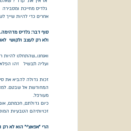
"אז איך את "קרו" ? שאלנו,
 גלדיס מחייכת ומסבירה 
אחרים כדי להיות שייך לשבט. צרי
סוף דבר: גלדיס מדהימה.
ולא רק לעצב ולקושי  לאול
ועליה תבשיל   זהו הפלא
זכות גדולה להביא את סי
המחודשת אל שבטם. למדתי
מעורפל.
כיום גדולתם, חכמתם, או
זכויותיהם הטבעיות המוסר
הרי "אפאצ'י" הוא לא רק ה