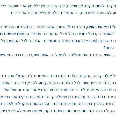
ום  לשום מקום. אין שילוט, אין הדרכה ואף לא חץ אחד שעוזר לאו
ע לא מיועד לאורחים, והמקומיים כולם ממילא יודעים את דרכם.
י טיפי אינדיאנים,
 כולם בתלבושות המסורתיות בהתארגנות שלפני הת
 שאנחנו בקרנבל פורים גדול אבל הפעם זה אמיתי. 
הרגשנו שונים וב
שלא להבחין שאנחנו  משבט ה whitos כפי שמכנים אותנו המקומיים. התבוננו לכל הכוו
קויוט?
בראשי הפתגם ואני מחליטה לשאול. הראשון שנקרה בדרכנו הוא איש 
 אולד קויוט, המקום שלהם שם בפינה הצפונית ליד הנחל" אמר תוך
בר שמונים שנים שם. לכל משפחה מקום קבוע לטיפי, כל שנה באותו מ
 לפינה הצפונית ליד הנחל נאמר לנו שזהו באמת המתחם של אולד קו
ובבנו כה וכה עד שהבנו שאולד קויוטי הוא שם נפוץ מאוד כמו אצלנו
כנסו להילוך גבוה: מבוגרים התיישבו  על כסאות מתקפלים לאורך הד
מקול מכריז הודעות אחרונות בשפת הקרו ואנחנו שממילא לא מבינים