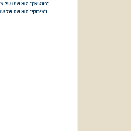
"פונטיאק" הוא שמו של צ'י
 ו"צ'ירוקי" הוא שם של שבט לפני שהפך לג'יפ.