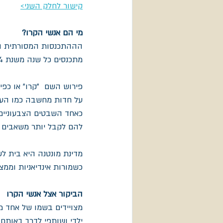
קישור לחלק השני>
מי הם אנשי הקרו? 
הההתכנסות המסורתית המ
מתכנסים כל שנה משנת 1904 בשבוע השלישי של חודש אוגוסט לחמישה ימים מלאים של תרבות ומסורת.  
על חדות מחשבה כמו העור
כאחד השבטים הצבעוניים 
להם לקבל יותר משאבים ו
מדינת מונטנה היא בית ל
כשמורות אינדיאניות וממצאים 
הביקור אצל אנשי הקרו
מצויידים בשמו של אחד מו
ילדי ושותפי לדרך באותם י