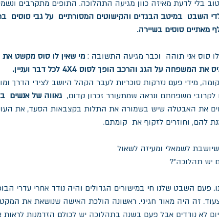
ב בלי לדעת מאיזה כוון מגיעה התהלוכה. התופים מתקרבים ונשמעי
לדי השבט  במיטב הבגדים והקישוטים המסורתיים  על גבי סוסים  
ף מאתיים סוסים בשיירה.
ן לו סוס אני תוהה  וכבר מגיעה התשובה : 
מי שאין לו סוס מקשט את 
 המשפחה על הגג והרכב הופך לסוס 4X4 לכל דבר ועניין.
מה, מידי פעם נזרקות סוכריות לעבר הקהל היושב לצידי הדרך ומוח
 לקרובי משפחתם ונראה שמתעורר זכרון קדום,  
גאווה של אנשים  ב
ים את האבטלה שיש בשמורה את התלות בקצבאות הסעד, את העוני
 להם, וחוזרים לזקוף את  קומתם. 
יושבת לשמאלי ומעיזה לשאול 
 יש תהלוכה"?
. פעם השבט שלנו חי במישורים הגדולים והיה נודד אחרי עדרי הבופל
עוד. זה היה מאוד חגיגי. ראשונה הולכת האישה שנושאת את המקטר
יום לא נודדים אבל פעם בשנה בתהלוכה יש לכולם הזדמנות לראות א