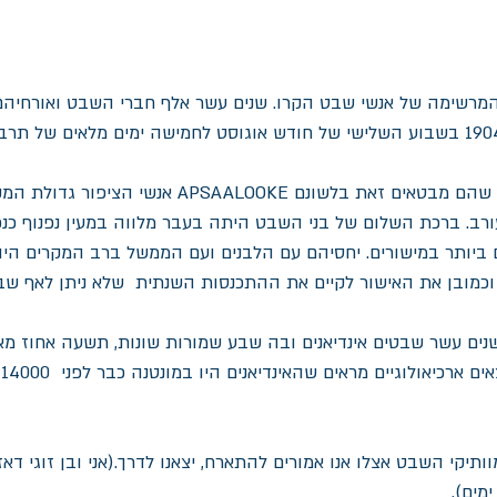
רשימה של אנשי שבט הקרו. שנים עשר אלף חברי השבט ואורחיהם
פירוש השם  "קרו" או כפי שהם מבטאים זאת בלשונם SAALOOKE
ב. ברכת השלום של בני השבט היתה בעבר מלווה במעין נפנוף כנפי
ביותר במישורים. יחסיהם עם הלבנים ועם הממשל ברב המקרים היה
כמובן את האישור לקיים את ההתכנסות השנתית  שלא ניתן לאף שב
שנים עשר שבטים אינדיאנים ובה שבע שמורות שונות, תשעה אחוז מא
ארכיאולוגיים מראים שהאינדיאנים היו במונטנה כבר לפני  14000 שנה.
ותיקי השבט אצלו אנו אמורים להתארח, יצאנו לדרך.(אני ובן זוגי דא
מים).