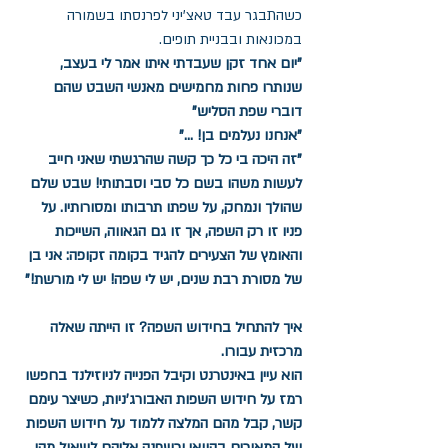
כשהתבגר עבד טאצ'יני לפרנסתו בשמורה 
במכונאות ובבניית תופים.
"יום אחד זקן שעבדתי איתו אמר לי בעצב, 
שנותרו פחות מחמישים מאנשי השבט שהם 
דוברי שפת הסליש" 
"אנחנו נעלמים בן! ..."
"זה היכה בי כל כך קשה שהרגשתי שאני חייב 
לעשות משהו בשם כל סבי וסבתותי! שבט שלם 
שהולך ונמחק, על שפתו תרבותו ומסורותיו. על 
פניו זו רק השפה, אך זו גם הגאווה, השייכות 
והאומץ של הצעירים להגיד בקומה זקופה: אני בן 
של מסורת רבת שנים, יש לי שפה! יש לי מורשת!"
איך להתחיל בחידוש השפה? זו הייתה שאלה 
מרכזית עבורו. 
הוא עיין באינטרנט וקיבל הפנייה לניוזילנד בחפשו 
רמז על חידוש השפות האבורג'ניות, כשיצר עימם 
קשר, קבל מהם המלצה ללמוד על חידוש השפות 
של המאורים בהוואי וכשפנה אליהם לשאול מהו 