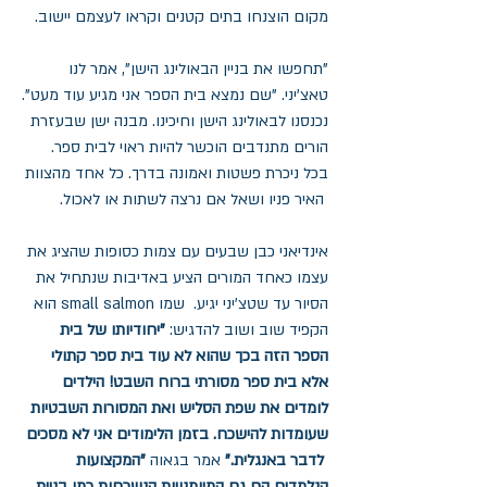
מקום הוצנחו בתים קטנים וקראו לעצמם יישוב.
"תחפשו את בניין הבאולינג הישן", אמר לנו 
טאצ'יני. "שם נמצא בית הספר אני מגיע עוד מעט".
נכנסנו לבאולינג הישן וחיכינו. מבנה ישן שבעזרת 
הורים מתנדבים הוכשר להיות ראוי לבית ספר. 
בכל ניכרת פשטות ואמונה בדרך. כל אחד מהצוות 
 האיר פניו ושאל אם נרצה לשתות או לאכול.
אינדיאני כבן שבעים עם צמות כסופות שהציג את 
עצמו כאחד המורים הציע באדיבות שנתחיל את 
הסיור עד שטצ'יני יגיע.  שמו small salmon הוא 
הקפיד שוב ושוב להדגיש: 
"יחודיותו של בית 
הספר הזה בכך שהוא לא עוד בית ספר קתולי 
אלא בית ספר מסורתי ברוח השבט! הילדים 
לומדים את שפת הסליש ואת המסורות השבטיות 
שעומדות להישכח. בזמן הלימודים אני לא מסכים 
 לדבר באנגלית." 
אמר בגאוה 
"המקצועות 
הנלמדים הם גם המיומנויות הנשכחות כמו בניית 