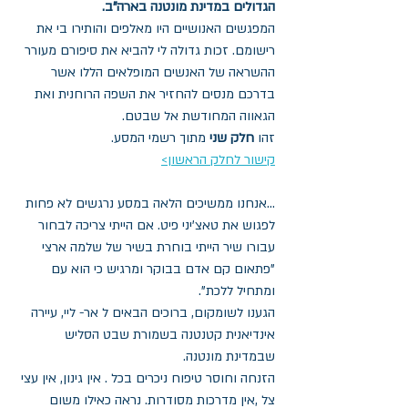
הגדולים במדינת מונטנה בארה"ב.
המפגשים האנושיים היו מאלפים והותירו בי את 
רישומם. זכות גדולה לי להביא את סיפורם מעורר 
ההשראה של האנשים המופלאים הללו אשר 
בדרכם מנסים להחזיר את השפה הרוחנית ואת 
הגאווה המחודשת אל שבטם.
זהו 
חלק שני
 מתוך רשמי המסע.
קישור לחלק הראשון>
...אנחנו ממשיכים הלאה במסע נרגשים לא פחות 
לפגוש את טאצ'יני פיט. אם הייתי צריכה לבחור 
עבורו שיר הייתי בוחרת בשיר של שלמה ארצי 
"פתאום קם אדם בבוקר ומרגיש כי הוא עם 
ומתחיל ללכת". 
הגענו לשומקום, ברוכים הבאים ל אר- ליי, עיירה 
אינדיאנית קטנטנה בשמורת שבט הסליש 
שבמדינת מונטנה. 
הזנחה וחוסר טיפוח ניכרים בכל . אין גינון, אין עצי 
צל ,אין מדרכות מסודרות. נראה כאילו משום 