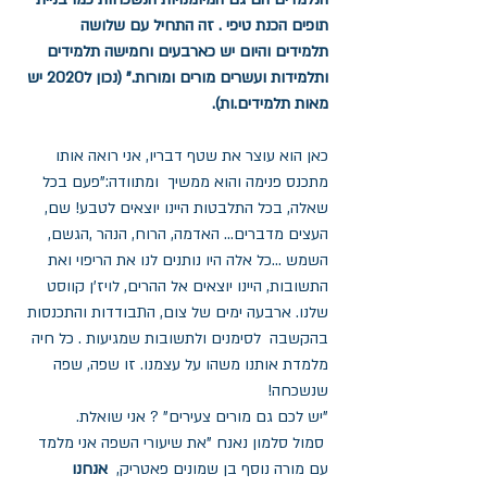
תופים הכנת טיפי . זה התחיל עם שלושה 
תלמידים והיום יש כארבעים וחמישה תלמידים 
ותלמידות ועשרים מורים ומורות." (נכון ל2020 יש 
מאות תלמידים.ות).
כאן הוא עוצר את שטף דבריו, אני רואה אותו 
מתכנס פנימה והוא ממשיך  ומתוודה:"פעם בכל 
שאלה, בכל התלבטות היינו יוצאים לטבע! שם, 
העצים מדברים... האדמה, הרוח, הנהר ,הגשם,  
השמש ...כל אלה היו נותנים לנו את הריפוי ואת 
התשובות, היינו יוצאים אל ההרים, לויז'ן קווסט 
שלנו. ארבעה ימים של צום, התבודדות והתכנסות 
בהקשבה  לסימנים ולתשובות שמגיעות . כל חיה 
מלמדת אותנו משהו על עצמנו. זו שפה, שפה 
שנשכחה! 
"יש לכם גם מורים צעירים" ? אני שואלת.
 סמול סלמון נאנח "את שיעורי השפה אני מלמד 
עם מורה נוסף בן שמונים פאטריק,  
אנחנו 