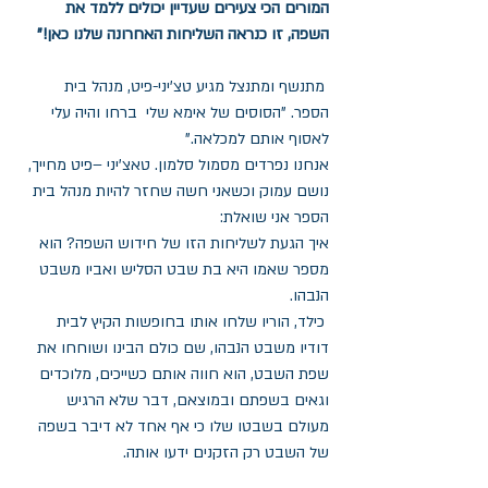
המורים הכי צעירים שעדיין יכולים ללמד את 
השפה, זו כנראה השליחות האחרונה שלנו כאן!"
 מתנשף ומתנצל מגיע טצ'יני-פיט, מנהל בית 
הספר. "הסוסים של אימא שלי  ברחו והיה עלי 
לאסוף אותם למכלאה."
אנחנו נפרדים מסמול סלמון. טאצ'יני –פיט מחייך, 
נושם עמוק וכשאני חשה שחזר להיות מנהל בית 
הספר אני שואלת:   
איך הגעת לשליחות הזו של חידוש השפה? הוא 
מספר שאמו היא בת שבט הסליש ואביו משבט 
הנבהו.
 כילד, הוריו שלחו אותו בחופשות הקיץ לבית 
דודיו משבט הנבהו, שם כולם הבינו ושוחחו את 
שפת השבט, הוא חווה אותם כשייכים, מלוכדים 
וגאים בשפתם ובמוצאם, דבר שלא הרגיש 
מעולם בשבטו שלו כי אף אחד לא דיבר בשפה 
של השבט רק הזקנים ידעו אותה.