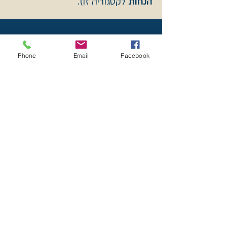
הנחות
לקטגוריה זו).
הנחיית טקסים
Phone
Email
Facebook
ריטריט בטבע
מפגשי
למידה
קבוצתיים
סווט לודג' נשי ורך
הנחיה:
נטע אלוני
צועדת וחוקרת את הדרך
הנשית השבטית לגווניה. הקימה את