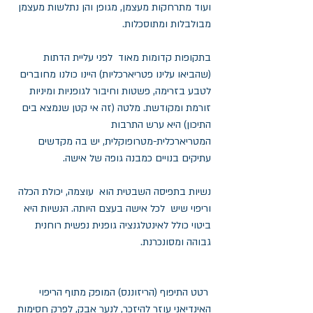
ועוד מתרחקות מעצמן, מגופן והן נתלשות מעצמן 
מבולבלות ומתוסכלות. 
בתקופות קדומות מאוד  לפני עליית הדתות 
(שהביאו עלינו פטריארכליות) היינו כולנו מחוברים 
לטבע בזרימה, פשטות וחיבור לגופניות ומיניות 
זורמת ומקודשת. מלטה (זה אי קטן שנמצא בים 
התיכון) היא ערש התרבות 
המטריארכלית-מטרופוקלית, יש בה מקדשים 
עתיקים בנויים כמבנה גופה של אישה. 
נשיות בתפיסה השבטית הוא  עוצמה, יכולת הכלה 
וריפוי שיש  לכל אישה בעצם היותה. הנשיות היא 
ביטוי כולל לאינטלגנציה גופנית נפשית רוחנית  
גבוהה ומסונכרנת.
 רטט התיפוף (הריזוננס) המופק מתוף הריפוי 
האינדיאני עוזר להיזכר, לנער אבק, לפרק חסימות 