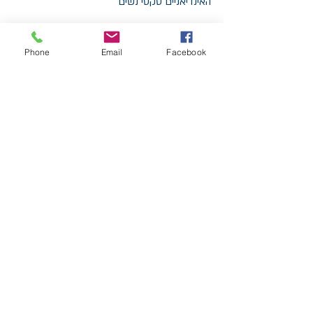
האינדיאניים טקסי נשים
ומעגלי נשים בארץ ובמלטה ,052-3234902  
www.tanka.co.il
Phone
Email
Facebook
הסדנא תערך במרכז טנקה – מתחם קסום 
בסמוך לשמורת נחל תנינים ובו בקתת עץ 
מאובזרת וממוזגת. מרחב נעים ונשי בלב הטבע.
תאריך  הסדנא:  חמישי+שישי 7-8 דצמבר
חמישי 16:00 עד 20:00    + שישי 9:00-15:00   
400  ש"ח
ודבר אוכל לארוחה משותפת ..
זה הזמן שלך וזו הקריאה!