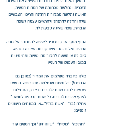
 במשך מאות  שנים  התרבות העצימה את האיכות 
הזכרית, ונחלשה נוכחותה של המהות הנשית,  
האישה נתלשה ממקורות ההזנה והריפוי הטבעיים 
שלה והחלה להתנהל ולהתאים עצמה לשפה 
הגברית, שפה שאינה טבעית לה.
התוף מנער אבק ומזכיר לאישה להתחבר אל גופה 
הפועם ואל חכמה נשית קדומה אצורה בגופה. 
כיום זה צו השעה לחקור מהי נשיות ומהי מיניות 
במובן העמוק של העניין 
כולנו כחברה משלמים את המחיר (כמובן גם 
הגברים!) של נשיות שנתלשה משורשיה  הנשים 
שרוצות להיות שוות לגברים ובצדק, מתחילות 
לאמץ איכויות גבריות. כל אחת  נכספת לתואר "  
אחלה גבר" , "אשת ברזל"...או במונחים חיצוניים 
גופניים:
 "חתיכה"  "כוסית"   "שווה זיון" וכך הנשים עוד 