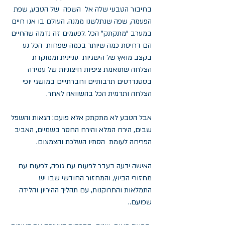
בחיבור הטבעי שלה אל  השפה  של הטבע, שפת 
הפעמה, שפה שנתלשנו ממנה. העולם בו אנו חיים 
במערב "מתקתק" הכל .לפעמים זה נדמה שהחיים 
הם דחיסת כמה שיותר בכמה שפחות  הכל נע  
בקצב מואץ של הישגיות  עניינית וממוקדת 
הצלחה שתואמת ציפיות חיצוניות של עמידה 
בסטנדרטים תרבותיים וחברתייים במושגי יופי 
הצלחה ותדמית הכל בהשוואה לאחר.  
אבל הטבע לא מתקתק אלא פועם: הגאות והשפל 
שבים, הירח המלא והירח החסר בשמיים, האביב 
הפריחה לעומת  הסתיו השלכת והצמצום.
האישה ידעה בעבר לפעום עם גופה, לפעום עם 
מחזורי הביוץ, והמחזור החודשי שבו יש 
התמלאות והתרוקנות, עם תהליך ההיריון והלידה 
שפועם.. 