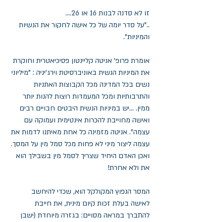
זו לא סדנה לבנות 16 או 26....
.."על סדר יומה של כל אישה לחקור את הנשיות 
והמיניות".
אומרת פרופ' אניטה קליינטון פסיכיאטרית וחוקרת 
את המיניות הנשית באוניברסיטת וירג'יניה : "מיליוני 
נשים בכל המדינה מכל הקבוצות האתניות 
והתרבותיות ומכל המעמדות רוצות להנות יותר 
ממין. ...יש במיניות הנשית היבטים חבויים רבים 
ואישה מחוייבת להכרות אינטימית ועמוקה עם 
עצמה". אניטה מזמינה כל אחת מאיתנו לדמות את 
עצמה ליצור מיני לא פחות מכל סמל מין על המסך. 
ואכן האדם היחיד שצריך לסמל מין בשבילך הוא 
את ולא אחרת!
המסר הנפוץ המקולקל הוא, שכדי להיחשב 
לאישה בעלת זכות קיום מינית, את חייבת 
להתברך במראה מסויים: בגזרה מיוחדת (ישבן 