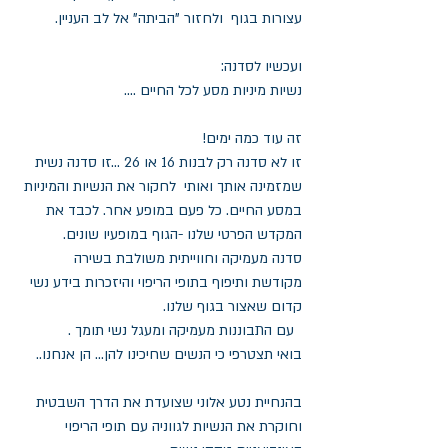
עצורות בגוף  ולחזור "הביתה" אל לב העניין.
ועכשיו לסדנה:
נשיות מיניות מסע לכל החיים ....
זה עוד כמה ימים!
זו לא סדנה רק לבנות 16 או 26 ...זו סדנה נשית 
שמזמינה אותך ואותי  לחקור את הנשיות והמיניות 
במסע החיים. כל פעם במופע אחר. לכבד את 
המקדש הפרטי שלנו -הגוף במופעיו שונים.
סדנה מעמיקה וחווייתית משולבת בשירה 
מקודשת ותיפוף בתופי הריפוי והיזכרות בידע נשי 
קדום שאצור בגוף שלנו.
  עם התבוננות מעמיקה ומעגל נשי תומך .
בואי תצטרפי כי הנשים שחיכינו להן... הן אנחנו..
בהנחיית נטע אלוני שצועדת את הדרך השבטית 
וחוקרת את הנשיות לגווניה עם תופי הריפוי 