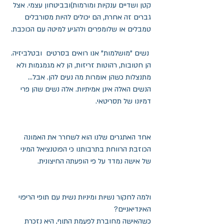
קטן ושדיים ענקיות ומורמות)ובביטחון עצמי. אצל 
גברים זה אחרת, הם יכולים להיות מסורבלים 
טמבלים או שלומפרים ולהגיע למיטה עם הכוכבת. 
 נשים "מושלמות" אנו רואים בסרטים  ובטלביזיה. 
הן חטובות, רהוטות זריזות, הן לא מגמגמות ולא 
מתנצלות כשהן אומרות מה נעים להן. אבל... 
הנשים האלה אינן אמיתיות. אלה נשים שהן פרי 
דמיונו של תסריטאי. 
אחד האתגרים שלנו הוא לשחרר את האמונה 
הכוזבת הרווחת בתרבותנו כי הפוטנציאל המיני 
של אישה נמדד על פי הופעתה החיצונית.
ולמה לחקור נשיות ומיניות נשית עם תופי הריפוי 
האינדיאניים?
כשהאישה מחוברת לפעמת התוף, היא נזכרת 