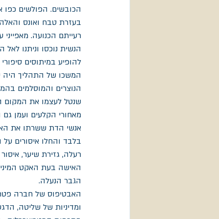
הכובשים. הפולשים כפו 
בעזרת טבח ואונס והאלה
רעייתם הכנועה. מאפייני 
הנשית נוכסו וניתנו לאל ה
להופיע במיתוסים סיפורי א
המשכו של התהליך היה על
הנוצרים והמוסלמים בהמ
שנטל לעצמו את המקום הר
מאחורי הקלעים ועמן גם 
אנשי הדת ששרתו את האל 
בלבד והחלו איסורים על הנ
רעלה, גזירת שיער, איסור
האישה בעת האקט המיני כח
הגבר הנעלה.
האבטיפוס של חברה פטריא
ומדיניות של שליטה, הדג