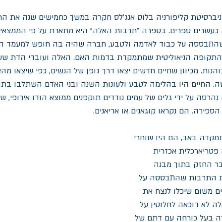
וניברסיטת קליפורניה בלוס אנג'לס חקרה במשך כחמישים שנה את הת
 כעשרים ספרים. בספרה "תרבות האלה" היא מתארת על פי הממצאים
התבססה על כבוד לאדמה ולטבע, חברה שהיה בה חופש למעמד הנש
 מהתקופה הניאוליטית שמתמקדת בדמות האם. האלה ועובדי הדת שע
הנות. מכיוון שחיים חדשים יצאו דרך גופן של הנשים, כפי שיצאו מה
. החיים היו בהלימה לטבע ולעונות השנה ובני האדם השתלבו בתו
הרסה על ידי גלים של עמים נודדים תוקפנים ממוצא הודו אירופי, שפ
קדה באב, הם היו שוחרי 
 פטריארכלית אכזרית 
ר החזק בתוך מבנה 
את התרבות שהתבססה על 
ם משום שיכלו לנצח את 
 לא דוכאה לחלוטין על 
ה בעל כורחה עם דתם של 