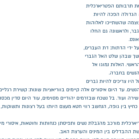
את תרבותם הפטריארכלית 
 הגדולה הפכה להיות 
עוצמה שהשתייכו לאלוהות 
גבר, ולראשונה גם החלו 
ונס.
 ידי הדתות: דת העברים, 
שך שבהן שלט האל הגברי 
אשי. האלות נמוגו אל 
הנשים בחברה.
היו צריכים להיות גברים 
שים. עד היום איסורים אלה קיימים בווריאציות שונות: קשירת רגליים, 
 שירה ועוד. בל נשכח שבזרמים יהודיים מסוימים, עוד היום סדין מכס
יץ בין גופה, הנחשב רווי חטא מעצם היותו בעל רצונות ותשוקות, ל
רכלית מורכב מהגבלת נשים ותפיסתן כנחותות וחוטאות, איסורי מין,
שת ההבדלים בין המינים והערצת האב.