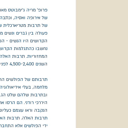
פרופ' מריה ג'ימבוטס מא
של אירופה ואסיה, וכתבה
של תרבות מטריארכלית ש
פעולה בין גברים ונשים
הקדושים היו הנשים - הכו
נחשבו כהתגלמות הקדושה
המחזוריות. תרבות האלה נ
השנים 4,500-2,400 לפני הספירה. הם נקראו קוגאנים או אריאנים.  
תרבותם של הפולשים התמ
מלחמה, בעלי אידיאולוגיה
ובתרבות שלהם שלט הגב
היררכי רודני. הם הרסו 
הנקבה וראו עצמם כעליוני
תרבות האלה. תרבות האלה
ידי הפולשים אלא התחבר