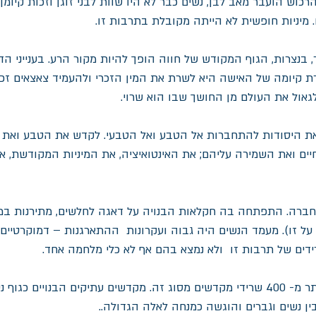
כוש הועבר מאב לבן, נשים כבר לא היו שוות לבני זוגן וזכות קיומן
ם. מיניות חופשית לא הייתה מקובלת בתרבות זו.
בנצרות, הגוף המקודש של חווה הופך להיות מקור הרע. בענייני הד
טרת קיומה של האישה היא לשרת את המין הזכרי ולהעמיד צאצאים זכר
גאול את העולם מן החושך שבו הוא שרוי.
את היסודות להתחברות אל הטבע ואל הטבעי. לקדש את הטבע ואת ה
ים ואת השמירה עליהם; את האינטואיציה, את המיניות המקודשת, א
חברה. התפתחה בה חקלאות הבנויה על דאגה לחלשים, מתירנות במי
על זו). מעמד הנשים היה גבוה ועקרונות  ההתארגנות – דמוקרטיים.
ידים של תרבות זו  ולא נמצא בהם אף לא כלי מלחמה אחד.
הבנויים כגוף נשי.
ן נשים וגברים והוגשה כמנחה לאלה הגדולה..