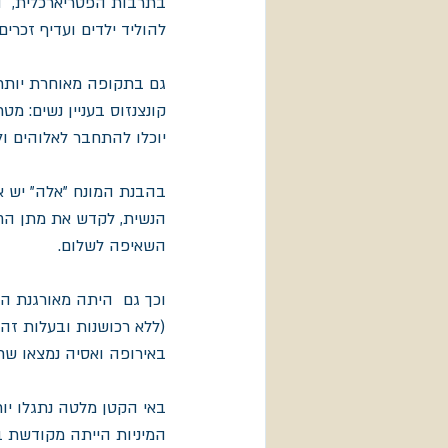
בתרבות הפטריארכלית,  הר
להוליד ילדים ועדיף זכרי
גם בתקופה מאוחרת יותר, 
קונצנזוס בעניין נשים: מ
יוכלו להתחבר לאלוהים ול
בהבנת המונח "אלה" יש 
הנשית, לקדש את מתן החי
השאיפה לשלום.
וכך גם  היתה מאורגנת ה
(ללא רכושנות ובעלות זה 
באירופה ואסיה נמצאו שר
באי הקטן מלטה נתגלו יותר מ- 400 שרידי מקדשים מסוג זה. מקדשים עתיקים 
המיניות הייתה מקודשת בי