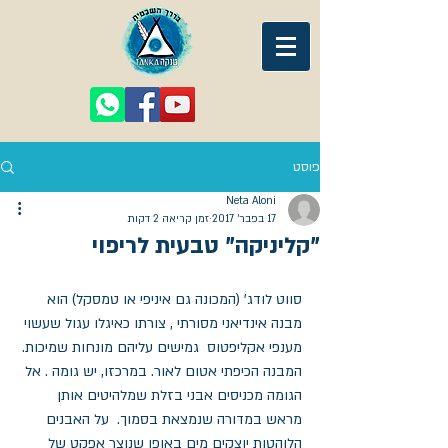
פוסט
Neta Aloni
17 בפבר׳ 2017
זמן קריאה 2 דקות
"קליניקה" טבעית לריפוי
סווט לודג' (המכונה גם איניפי או טמסקל) הוא 
מבנה אינדיאני מסורתי , צורתו כאיגלו עגול שעשוי 
מענפי אקליפטוס  גמישים עליהם מונחות שמיכות. 
המבנה הכיפתי אטום לאור. במרכזו, יש גומה . אל 
הגומה מכניסים אבני בזלת שמלהיטים אותן 
מראש במדורה שנמצאת בסמוך.  על האבנים 
הלוהטות יוצקים מים באופן שנוצר אפקט של 