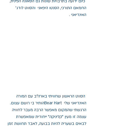
 כיום ידועה בתרבויות שונות גם הסאונה הפינית, 
החמאם התורכי, הסנטו היפאני  והסווט לודג' 
האינדיאני .
 הסווט הראשון שחוויתי בארה"ב עם המורה 
האינדיאני שלי  Bear Hartהותיר בי רושם עצום. 
הרגשתי שהמקום מאפשר הרבה מעבר לחוויה 
עצמה זו מעין "קליניקה" ייחודית שמאפשרת 
לבאים בשעריה להיות בבועה, לאבד תחושת זמן 