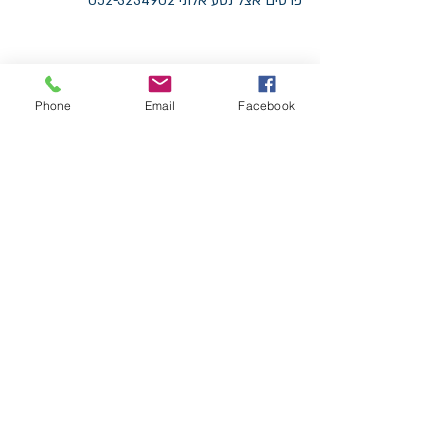
פרטים אצל נטע אלוני 052-3234902
הערה חשובה:
  יש להימנע מסווט לודג במצבים של מחלות 
Phone
Email
Facebook
נפש, מצבים קיצוניים או גבוליים של הפרעות 
נפשיות ומי שיש בעיות בריאות: לחץ דם גבוה, 
בעיות לב, סיבוכי אסטמה וכו' ולהבדיל גם לא 
לנשים בהריון.
#המעגלהשבטי
#סווטלודג
#טנקה
פוסטים אחרונים
הצג הכול