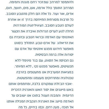
ולהתמסר למרחב שמזכיר רחם מוגנת וחמימה.
המרחב התומך כולל אדמה, אש, מים, חושך, חום, 
אדים, אור ועוד. כל אלה הם חלק מהטבע הסובב. 
כל תרבות מסורתית התייחסה בדרך זו או אחרת 
לעולם הטבע הסובב. הציוויליזציה המודרנית 
החלה לנוע לערים הגדולות ואיבדה את הקשר 
האינטימי עם האדמה וברואי הטבע ובהכרח גם 
את הדיאלוג  של אדם-טבע. התהליך בסווט 
מאפשר חידוש מפגש אינטימי של אדם עם 
יסודות אלה ברמה הבסיסית.
גם הכניסה אל הסווט, עם בגד מינימלי ללא 
תכשיטים, מאפשר מפגש נקי , ללא המיותר. 
במציאות המערבית אנו מתעטפים בהרבה 
טכנולוגיה ומתרחקים מעצמנו ומהפשטות.
 -אבני הבזלת שמקורם בלבה, ומחממים אותם 
באש מייצגים את יסוד האש והאנרגיה הזכרית  
הדינמית  והמבנה העגול בתוכו אנו ישובים על 
האדמה מייצג את האנרגיה הנקבית המכילה אותנו 
אל תוכה , מעין רחם. וכמו בחיים, כל מה 