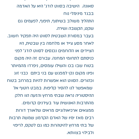
סאונה.  הישיבה בסווט לודג' היא על האדמה 
בבגד מינימלי נוח
התהליך משולב בשיתוף, תיפוף, לפעמים גם 
שקט, הקשבה ושירה.
בעבר במסורת השבטית לסווט היה תפקיד חשוב. 
לאחר מסע צייד או מלחמה בין שבטית, היו 
הציידים או הלוחמים נכנסים לסווט לודג' לפני 
כניסתם לתחומי המחנה. עבורם זה היה מקום 
בטוח שבו בכו והשילו עומסים, ניפרדו מהמיותר 
ופינו מקום נקי למפגש עם בני ביתם  כבני זוג 
וכהורים. הסווט הוא אפשרות להיות במרחב בטוח 
 שמאפשר לנו להסיר קליפות. במבט חטוף אל 
ההיסטוריה נראה שבתי מרחץ והזעה הוו חלק 
מהתרבות האנושית עוד בעידנים קדומים. 
ממצאים ארכיאולוגיים מראים שלאורך דורות 
רבים מאז ימיו של האדם הקדמון שמשה תרבות  
של בתי מרחץ להיטהרות כמו גם לטקס, לריפוי 
ולבילוי בצוותא.