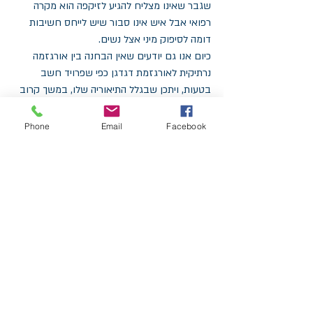
שגבר שאינו מצליח להגיע לזיקפה הוא מקרה 
רפואי אבל איש אינו סבור שיש לייחס חשיבות 
דומה לסיפוק מיני אצל נשים.
כיום אנו גם יודעים שאין הבחנה בין אורגזמה 
נרתיקית לאורגזמת דגדגן כפי שפרויד חשב 
בטעות, ויתכן שבגלל התיאוריה שלו, במשך קרוב 
למאה שנים חשבו נשים שהיו להן אורגזמות 
דגדגן כי משהו אצלן פגם.
Phone
Email
Facebook
על כך ועל עוד בסדנת: נשיות מיניות נוכחות.
נתופף, נחקור, נשתף, נלמד ונחקור נושאים שונים 
במיניות הנשית. 
לבירור תאריך הסדנא הבאה: 
צרי קשר - נטע אלוני - 052-3234902
#המעגלהשבטי
#טנקה