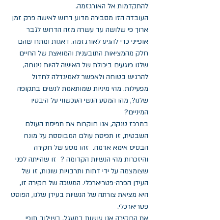
להתקדמות אל האורגזמה.
העובדה הזו מסבירה מדוע דרוש לאישה פרק זמן 
ארוך פי שלושה עד עשרה מזה הדרוש לגבר  
אופייני כדי להגיע לאורגזמה. דאגות ומתח שהם 
חלק מהמציאות התובענית והמואצת של החיים 
שלנו פוגעים ביכולת של האישה להיות נינוחה, 
להרגיש בטוחה ולאפשר לאמיגדלה לחדול 
מפעילות. מהי מיניות שמותאמת לנשים בתקופה 
שלנו?, מהו המסע הנשי העכשווי על היבטיו 
המיניים?
במרכז טנקה, אנו חוקרות את תפיסת העולם 
השבטית, זו תפיסת עולם המבוססת על מונח 
הבסיס אימא אדמה.  זהו מסע של חקירה 
והיזכרות מהי הנשיות הקדומה ?  זו שהייתה לפני 
שצומצמה על ידי דתות ותרבויות שונות, זו של 
העידן הפרה-פטריארכלי. המשכה של חקירה זו, 
היא מציאת צורתה של הנשיות בעידן שלנו, הפוסט 
פטריארכלי.
את החקירה אנו עושות במעגל, בשילוב תופי 