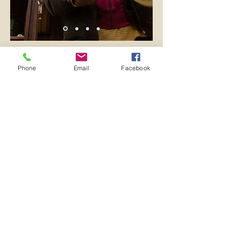
Phone
Email
Facebook
צרו קשר
מרכז טנקה | מעגן מיכאל , ישראל
הצטרפו אלינו למעגל |
052-3234902
המתחם ממוקם במחצבה רומאית עתיקה ובו
בקתת עץ גדולה ממוזגת ומאובזרת, פינות
ישיבה בצל, עצים וטבע.