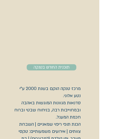
תוכנית החודש בטנקה
מרכז טנקה הוקם בשנת 2000 ע"י
נטע אלוני.
סדנאות מגוונות המוגשות באהבה
ובמחוייבות רבה, בניחוח שבטי וברוח
חכמת המעגל.
הכנת תופי ריפוי שמאניים | השבחת
צוותים | אירועים משמעותיים: טקסי
מעבר, ימי הולדת (למבוגרים) | בת