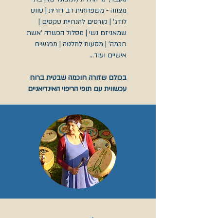
מצווה - משפחתית רב דורית | סווט
לודג' | קורסים להנחיית טקסים |
שמאניזם נשי | מסלול הכשרה 'אשת
חכמה' | מסעות למלטה | מפגשים
אישיים ועוד...
בכולם שזורה חוכמה שבטית ברוח
עכשווית עם תופי הריפוי האינדיאניים