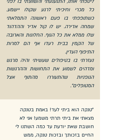
ליטפתי אותו, התגעגעתי והשווצתי בו לפני
כל מכרי וחיכיתי לרגע שקולו יישמע.
כשתופפתי בו פעם ראשונה התמלאתי
שמחה אדירה. יש לו קול אדיר וההדהוד
שלו ממלא את כל הגוף. החלונות והארובה
של הקמין בבית רעדו אף הם למרות
התיפוף העדין.
נעזרתי בו בטיפולים שעשיתי והיה מרגש
ומדהים לשמוע את התחושות וההרגשות
הגופניות שהתעוררו מהתוף אצל
המטופלים".
"טנקה הוא ביתי לעד! באמת בטנקה
מצאתי את ביתי תרתי משמע! אני לא
חושבת שאת יודעת עד כמה השתנו לי
החיים בזכותך ובזכות טנקה, ממש