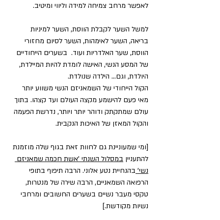
לאפשר מרחב צמיחה למידה וליווי ומיטיב.
למשל השער לקבלת הווסת, השער למיניות 
בריאה, השער לאימהות, השער לסיום מחזורי 
הווסת, שער האלדריות ועוד.  בשערים הייחודיים 
של המסע הנשי, האישה לומדת להיות המיילדת, 
היולדת, וגם... הילדה שנולדת.
הקול הייחודי של השמאניזם הנשי משווע יותר 
מאי פעם להישמע מקצה העולם ועד קצהו. בתוך 
עולם שמתקתק ודוהר יותר ויותר, נדרשת הפעמה 
והקול המאזן של האיכות הנקבית.
[ומי שמעוניינת גם לחוות זאת בגוף שלה מוזמנת 
להתעניין 
במסלול השנתי 'אשת חכמה שמאניזם 
נשי' 
בהנחיית נטע אלוני. הרבה תיפוף בתופי 
הרפואה השמאניים, הרבה שירה של מנטרות, 
טקסי מעבר נשיים בשערים החשובים ומרחבי 
נשיות מקודשת.] 