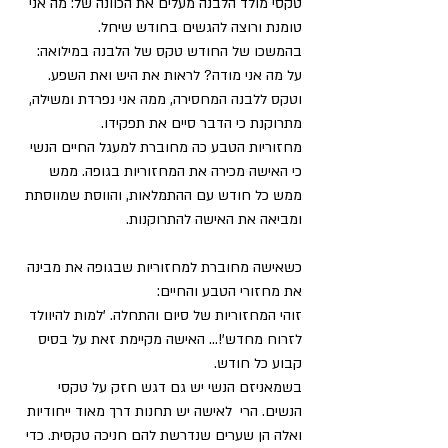
טקסי מולד הלבנה מעלים את הכוונה של: מה אני 
טומנת ורוצה להגשים בחודש שיחל. 
בהמשכו של החודש טקס של הלבנה במילואה:  
על מה אני מודה? לראות את היש ואת השפע. 
וטקס ללבנה המחסירה, ממה אני נפרדת ומשילה, 
מתרוקנת כי הדבר סיים את תפקידו. 
מחזוריות הטבע כה מחוברת למעגל החיים הנשי 
כי האישה מכירה את המחזוריות בגופה. ממש 
ממש כל חודש עם ההתמלאות, והווסת שמווסתת 
ומביאה את האישה להתרוקנות.  
כשאישה מחוברת למחזוריות שבגופה את מבינה 
את מחזורי הטבע והחיים:  
זוהי המחזוריות של סיום והתחלה. 'למות להיוולד 
לזרוח מחדש'!... האישה מקיימת זאת על בסיס 
קבוע כל חודש. 
בשמאניזם הנשי יש גם דגש חזק על טקסי 
הנשים. הרי  לאישה יש תחנות דרך מאוד ייחודיות 
ואלה הן שערים שנדרשת להם חניכה טקסית. כדי 