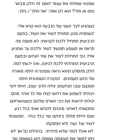
שמנוני שאלתי את עצמי 'האם זה חלק מבאר 
נפט או מה'? הוא רק אמר: 'אני הולך' ו..הלך.
כשהגיע לצד השני של הגבעה הוא קרא אלי: 
'כשתהיה מוכן תתחיל לשיר את השיר, בפעם 
הרביעית תתחיל ללכת לקראתי. לא משנה מה 
תראה או תשמע תמשיך לשיר וללכת עד שתגיע 
אלי!. וכך התחלת לשיר את שיר הנחש ובפעם 
הרביעית התחלתי ללכת לכיוונו, ואז ידעתי למה 
חלק מהסלע ההוא נראה שמנוני.זו היתה מאורה 
של נחש פעמונים.  הנקודה השמנונית היתה 
המקום שבו הנחשים זחלו הלוך ושוב. הייתי יחף 
ויכולתי לשמוע את רחשי קולו של כל אחד מהם. 
יכולתי לראות את ניבי הארס שלהם כשצוואריהם 
התקשחו לאחור מוכנים להכיש אותי בכל רגע. 
ושם היייתי מהלך ביניהם שר בכל כוחי .  המשכתי 
לשיר עוד ועוד ולא הפסקתי.
 לא אוכל לומר שלא פחדתי.  בהחלט כן! אך לא 
ניתן לתאר את העוצמה שאתה חש כשאתה שר 