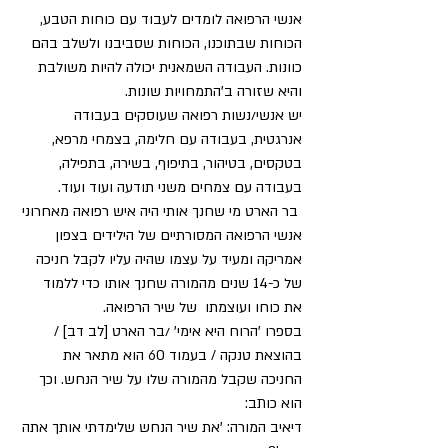
אנשי הרפואה לומדים לעבוד עם כוחות הטבע, 
הכוחות שבתוכנו, הכוחות שסביבנו ולשלב בהם 
כוונות. העבודה השמאנית יכולה להיות משולבת 
והיא שזורה ב'התמחויות שונות. 
יש אנשי/נשות רפואה שעוסקים בעבודה 
אנרגטית, בעבודה עם חלימה, בצמחי מרפא, 
בטקסים, בטיהור, בתיפוף, בשירה, בתפילה, 
בעבודה עם צמחים משני תודעה ועוד ועוד.
 בר הארט מי שחנך אותי היה איש רפואה מאחרוני 
אנשי הרפואה המסורתיים של הילידים בצפון 
אמריקה ומעיד על עצמו שהיה עליו לקבל חניכה 
של כ-14 שנים מהמורה שחנך אותו כדי ללמוד 
את כוחו ועוצמתו  של שיר הרפואה. 
בספרו 'הרוח היא אימי' /בר הארט [לב דב] / 
בהוצאת טנקה / בעמוד 60 הוא מתאר את 
החניכה שקבל מהמורה שלו על שיר הנחש. וכך 
הוא כותב: 
דיאיב המורה: 'את שיר הנחש שלימדתי אותך אתה 