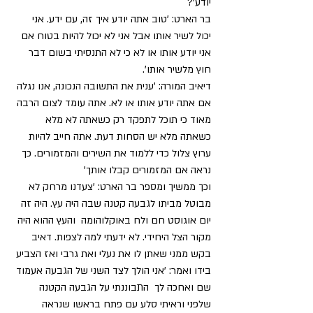
יודע'?  
בר הארט: 'טוב אתה יודע איך זה, עם ידע. אני 
יכול לשיר אותו אבל אני לא יכול להיות בטוח אם 
אני יודע אותו או לא כי לא התנסיתי בשום דבר 
חוץ מלשיר אותו'.  
דיאיב המורה: 'ענית את התשובה הנכונה, אנו נגלה 
אם אתה יודע אותו או לא. אתה עומד לצום הרבה 
מאוד כי תוכל לתפקד רק כשאתה לא מלא 
כשאתה מלא יש הסחות דעת. אתה חייב להיות 
ערוץ צלול כדי ללמוד את השירים והמזמורים. כך 
נראה אם המזמורים קבלו אותך' 
וכך ממשיך ומספר בר הארט: 'צעדנו מרחק לא 
מבוטל מביתו לגבעה קטנה שבה היה עץ. היה זה 
יום אוגוסט חם ולח באוקלוהומה  והעץ ההוא היה 
מקור הצל היחידי. לא ידעתי למה לצפות. דאיב 
בקש ממני שאתן לו את נעלי ואת גרבי ואז הצביע 
בידו ואמר: 'אני הולך לצד השני של הגבעה אעמוד 
שם ואחכה לך  התבוננתי על הגבעה הקטנה 
שלפני וראיתי סלע עם פתח בראשו שנראה 