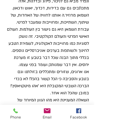
ונפרד מביא גם לניכור, פילוג ובדלנות, אלה 
מתכתבים גם עם בדידות, דכדוך, יאוש ודכאון.
השמאן מחזיר.ה אותנו לחוויה של האחדות, של 
שיתוף, השתייכות, ומחוייבות שמעבר לפרטי.  
עבודת השמאן היא גם גישור בין העולמות. העולם 
האישי הפרטי והעולם הקולקטיבי. זה נושק 
לסוגיות כמו מחוייבות לאקולוגיה, לשמירת הטבע 
לחינוך ולשותפות בערכים אוניברסליים נוספים.  
בכללי מתוך הבנה שכל דבר בטבע זו מערכת 
יחסים. אין דבר שמנותק ועומד בפני עצמו. 
אנו ארוגים, שזורים ומתכללים בזולתנו וגם 
בטבע והסביבה כי הכל קשור בהכל! לא בכדי 
הברכה השבטי המקובלת היא 'אהו מיטקויאסין'! 
במובן שהכל הוא אחד. 
השאלה המעניינת היא מהו הגוון המיוחד של 
השמאניזם הנשי?
ועל כך... בחלק השני
Phone
Email
Facebook
מי שתרצה לחקור ולהעמיק בדרך השמאנית 